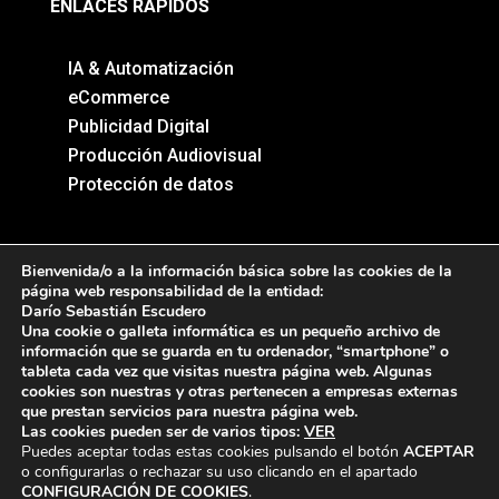
ENLACES RÁPIDOS
IA & Automatización
eCommerce
Publicidad Digital
Producción Audiovisual
Protección de datos
CONTACTO
Bienvenida/o a la información básica sobre las cookies de la
página web responsabilidad de la entidad:
Darío Sebastián Escudero
+34 722331798
Una cookie o galleta informática es un pequeño archivo de
información que se guarda en tu ordenador, “smartphone” o
contacto@roiagenciacreativa.com
tableta cada vez que visitas nuestra página web. Algunas
Barrio el Castro, 2a, primera planta, 39011
cookies son nuestras y otras pertenecen a empresas externas
que prestan servicios para nuestra página web.
Santander, Cantabria
Las cookies pueden ser de varios tipos:
VER
Puedes aceptar todas estas cookies pulsando el botón
ACEPTAR
o configurarlas o rechazar su uso clicando en el apartado
CONFIGURACIÓN DE COOKIES
.